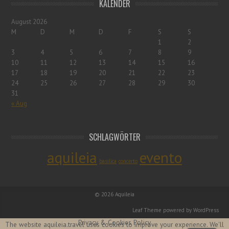
KALENDER
August 2026
M
D
M
D
F
S
S
1
2
3
4
5
6
7
8
9
10
11
12
13
14
15
16
17
18
19
20
21
22
23
24
25
26
27
28
29
30
31
« Aug
SCHLAGWÖRTER
aquileia
evento
basilica
concerto
© 2026
Aquileia
Leaf Theme
powered by
WordPress
Privacy & Cookies Policy
The website aquileia.travel uses cookies to improve your experience. We'll