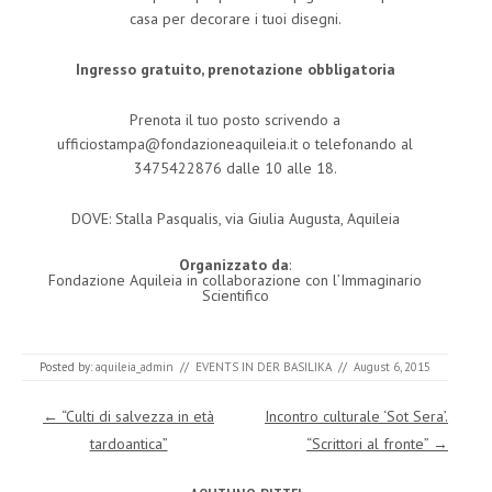
casa per decorare i tuoi disegni.
Ingresso gratuito, prenotazione obbligatoria
Prenota il tuo posto scrivendo a
ufficiostampa@fondazioneaquileia.it o telefonando al
3475422876 dalle 10 alle 18.
DOVE: Stalla Pasqualis, via Giulia Augusta, Aquileia
Organizzato da
:
Fondazione Aquileia in collaborazione con l’Immaginario
Scientifico
Posted by:
aquileia_admin
//
EVENTS IN DER BASILIKA
//
August 6, 2015
Post navigation
←
“Culti di salvezza in età
Incontro culturale ‘Sot Sera’.
tardoantica”
“Scrittori al fronte”
→